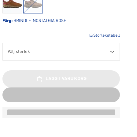
Färg
:
BRINDLE-NOSTALGIA ROSE
Storlekstabell
Välj storlek
LÄGG I VARUKORG