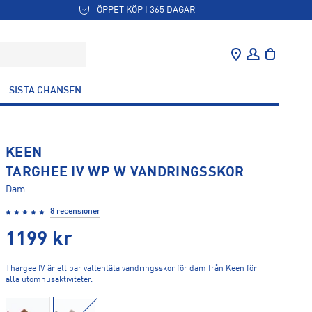
ÖPPET KÖP I 365 DAGAR
SISTA CHANSEN
KEEN
TARGHEE IV WP W VANDRINGSSKOR
Dam
8 recensioner
1199
kr
Thargee IV är ett par vattentäta vandringsskor för dam från Keen för
alla utomhusaktiviteter.