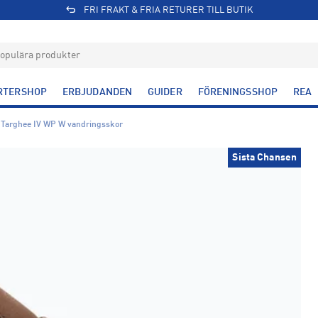
FRI FRAKT & FRIA RETURER TILL BUTIK
RTERSHOP
ERBJUDANDEN
GUIDER
FÖRENINGSSHOP
REA
Targhee IV WP W vandringsskor
Sista Chansen