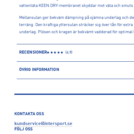
vattentäta KEEN.DRY-membranet skyddar mot väta och smuts 
Mellansulan ger bekväm dämpning på ojämna underlag och den 
terräng. Den kraftiga yttersulan sträcker sig över tån för extr
underlag. Plösen och kragen är bekvämt vadderad för optimal 
RECENSIONER
(
4.9
)
ÖVRIG INFORMATION
ARTIKELINFORMATION
Produktnummer: 1578341
Leverantörens produktnummer: 705-1028993
Artikelnummer: 157834101-BRINDLE-NOSTALGIA ROSE
Sporter:
Outdoor
KONTAKTA OSS
Tillverkare
:
Keen Europe Outdoor BV
kundservice@intersport.se
Tillverkaradress
:
Vasteland 100, 3011 BP, Rotterdam, NL
FÖLJ OSS