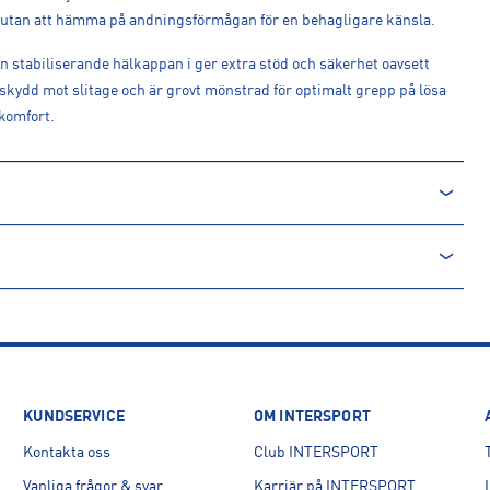
utan att hämma på andningsförmågan för en behagligare känsla.
stabiliserande hälkappan i ger extra stöd och säkerhet oavsett
a skydd mot slitage och är grovt mönstrad för optimalt grepp på lösa
komfort.
KUNDSERVICE
OM INTERSPORT
Kontakta oss
Club INTERSPORT
Vanliga frågor & svar
Karriär på INTERSPORT