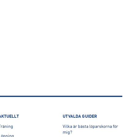
AKTUELLT
UTVALDA GUIDER
Träning
Vilka är bästa löparskorna för
mig?
Löpning