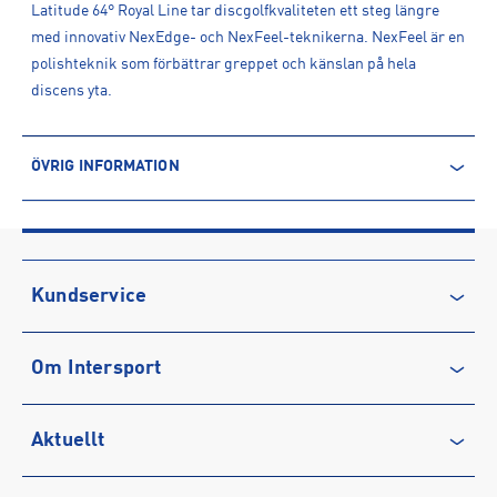
Latitude 64° Royal Line tar discgolfkvaliteten ett steg längre
med innovativ NexEdge- och NexFeel-teknikerna. NexFeel är en
polishteknik som förbättrar greppet och känslan på hela
discens yta.
ÖVRIG INFORMATION
ARTIKELINFORMATION
Produktnummer: 1523311
Leverantörens produktnummer: 103620
Artikelnummer: 152331101-Blue
Kundservice
Sporter:
Frisbeegolf
Kontakta oss
Tillverkare
:
Latitude 64 AB
Om Intersport
Vanliga frågor & svar
Tillverkaradress
:
Servicegatan 13, 931 76, Skellefteå, SE
Kontakt tillverkare
:
wholesale@discgolfdistribution.eu
Återkallelse
Club INTERSPORT
Aktuellt
Köpvillkor
Karriär på INTERSPORT
Integritetspolicy
Vårt ansvar
Träning