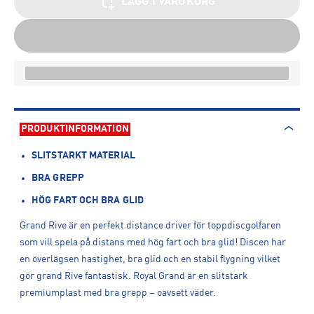
LÄGG I VARUKORG
PRODUKTINFORMATION
SLITSTARKT MATERIAL
BRA GREPP
HÖG FART OCH BRA GLID
Grand Rive är en perfekt distance driver för toppdiscgolfaren
som vill spela på distans med hög fart och bra glid! Discen har
en överlägsen hastighet, bra glid och en stabil flygning vilket
gör grand Rive fantastisk. Royal Grand är en slitstark
premiumplast med bra grepp – oavsett väder.