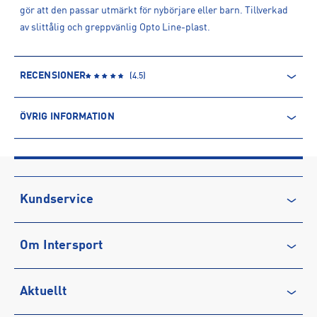
gör att den passar utmärkt för nybörjare eller barn. Tillverkad
av slittålig och greppvänlig Opto Line-plast.
RECENSIONER
(
4.5
)
ÖVRIG INFORMATION
ARTIKELINFORMATION
Produktnummer: 1593927
Leverantörens produktnummer: 104480
Artikelnummer: 159392701-Turquoise
Kundservice
Sporter:
Frisbeegolf
Kontakta oss
Tillverkare
:
Latitude 64 AB
Om Intersport
Vanliga frågor & svar
Tillverkaradress
:
Servicegatan 13, 931 76, Skellefteå, SE
Kontakt tillverkare
:
wholesale@discgolfdistribution.eu
Återkallelse
Club INTERSPORT
Aktuellt
Köpvillkor
Karriär på INTERSPORT
Integritetspolicy