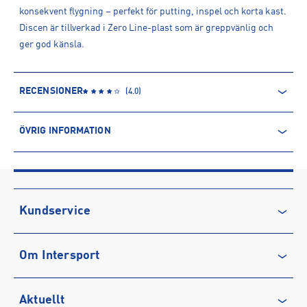
konsekvent flygning – perfekt för putting, inspel och korta kast.
Discen är tillverkad i Zero Line-plast som är greppvänlig och
ger god känsla.
RECENSIONER
(
4.0
)
ÖVRIG INFORMATION
ARTIKELINFORMATION
Produktnummer: 1523268
Leverantörens produktnummer: 104934
Artikelnummer: 152326801-Pink
Kundservice
Sporter:
Frisbeegolf
Kontakta oss
Tillverkare
:
Latitude 64 AB
Om Intersport
Vanliga frågor & svar
Tillverkaradress
:
Servicegatan 13, 931 76, Skellefteå, SE
Kontakt tillverkare
:
wholesale@discgolfdistribution.eu
Återkallelse
Club INTERSPORT
Aktuellt
Köpvillkor
Karriär på INTERSPORT