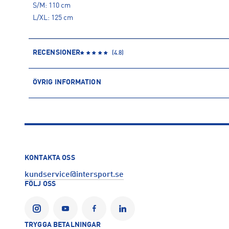
S/M: 110 cm
L/XL: 125 cm
RECENSIONER
(
4.8
)
ÖVRIG INFORMATION
ARTIKELINFORMATION
Produktnummer: 1465696
Leverantörens produktnummer: 1142339
Artikelnummer: 146569601-Black
Sporter:
Outdoor
KONTAKTA OSS
Tillverkare
:
Brav Sweden AB (tidigare Lundhags)
kundservice@intersport.se
Tillverkaradress
:
Gustavslundsvägen 34, 167 51, Bromma, SE
FÖLJ OSS
Kontakt tillverkare
:
https://brav.com/
TRYGGA BETALNINGAR