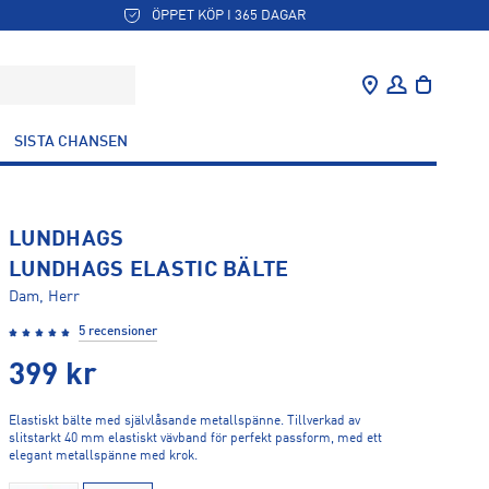
ÖPPET KÖP I 365 DAGAR
SISTA CHANSEN
LUNDHAGS
LUNDHAGS ELASTIC BÄLTE
Dam, Herr
5 recensioner
399
kr
Elastiskt bälte med självlåsande metallspänne. Tillverkad av
slitstarkt 40 mm elastiskt vävband för perfekt passform, med ett
elegant metallspänne med krok.