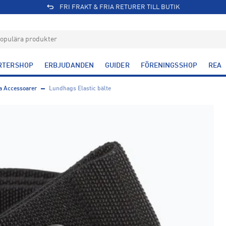
FRI FRAKT & FRIA RETURER TILL BUTIK
RTERSHOP
ERBJUDANDEN
GUIDER
FÖRENINGSSHOP
REA
a Accessoarer
Lundhags Elastic bälte