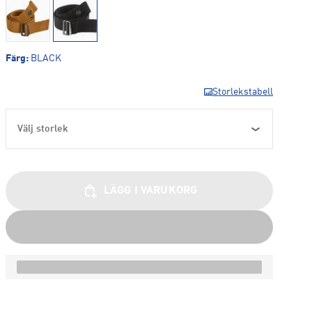
Färg
:
BLACK
Storlekstabell
Välj storlek
LÄGG I VARUKORG