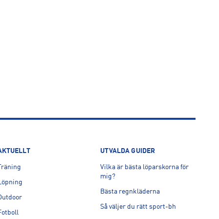
AKTUELLT
UTVALDA GUIDER
Träning
Vilka är bästa löparskorna för
mig?
Löpning
Bästa regnkläderna
Outdoor
Så väljer du rätt sport-bh
Fotboll