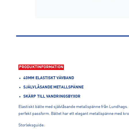
PRODUKTINFORMATION
40MM ELASTISKT VÄVBAND
SJÄLVLÅSANDE METALLSPÄNNE
SKÄRP TILL VANDRINGSBYXOR
Elastiskt bälte med självlåsande metallspänne från Lundhags. De
perfekt passform. Bältet har ett elegant metallspänne med kro
Storleksguide: