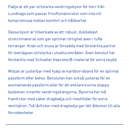
Padje är ett par slitstarka vandringsbyxor för herr från
Lundhags som passar friluftsmänniskor som inte vill
kompromissa mellan komfort och hållbarhet.
Dessa byxor är tillverkade av ett robust, dubbelvävt
stretchmaterial som ger optimal rörlighet även i tuffa
terränger. Knän och stuss är försedda med förstärkta partier
för överlägsen slitstyrka i utsatta områden. Även benslut har
förstärkts med Schoeller Keprotec®-material för extra skydd.
Midjan är justerbar med hjälp av kardborreband för en optimal
passform efter behov. Bensluten kan också justeras för en
avsmalnande passform eller för att enklare kunna stoppa
byxbenen innanför vandringskängorna. Byxorna har två
framfickor med säker dragkedja och meshfoder för extra
ventilation. Två lårfickor med dragkedja ger lätt åtkomst till alla
förnödenheter.