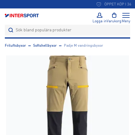
ÖPPET KÖP I 365 DAGAR
Logga in
Varukorg
Meny
Friluftsbyxor
Softshellbyxor
Padje M vandringsbyxor