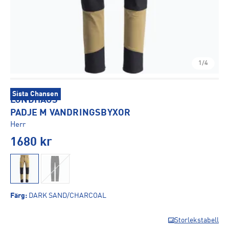
1/4
Sista Chansen
LUNDHAGS
PADJE M VANDRINGSBYXOR
Herr
1680
kr
Färg
:
DARK SAND/CHARCOAL
Storlekstabell