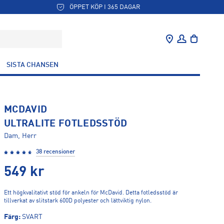
ÖPPET KÖP I 365 DAGAR
SISTA CHANSEN
MCDAVID
ULTRALITE FOTLEDSSTÖD
Dam, Herr
38 recensioner
549
kr
Ett högkvalitativt stöd för ankeln för McDavid. Detta fotledsstöd är
tillverkat av slitstark 600D polyester och lättviktig nylon.
Färg
:
SVART