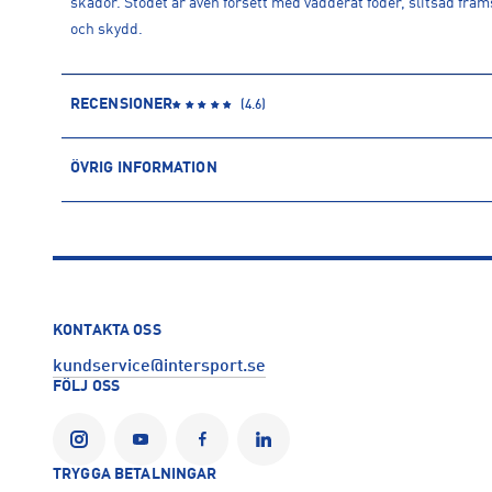
skador. Stödet är även försett med vadderat foder, slitsad fra
och skydd.
RECENSIONER
(
4.6
)
ÖVRIG INFORMATION
ARTIKELINFORMATION
Produktnummer: 1025786
Leverantörens produktnummer: 195RBK
Artikelnummer: 102578601-Svart
Sporter:
Träning
KONTAKTA OSS
Tillverkare
:
United sports brands
kundservice@intersport.se
Tillverkaradress
:
Janssen-Pharmaceuticalaan 4 post box 4 , 24
FÖLJ OSS
Kontakt tillverkare
:
cs@unitedspb.com
TRYGGA BETALNINGAR