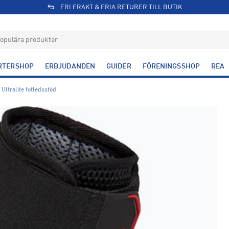
FRI FRAKT & FRIA RETURER TILL BUTIK
RTERSHOP
ERBJUDANDEN
GUIDER
FÖRENINGSSHOP
REA
Ultralite fotledsstöd