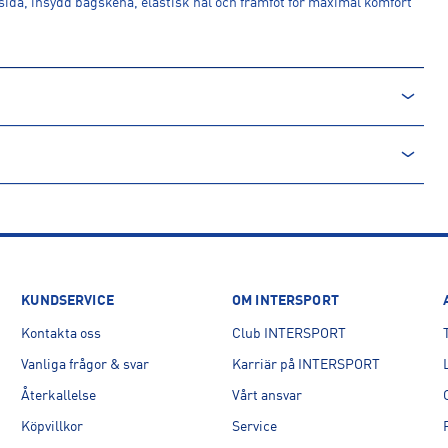
msida, insydd bågskena, elastisk häl och framfot för maximal komfort
KUNDSERVICE
OM INTERSPORT
Kontakta oss
Club INTERSPORT
40, Geel, BE
Vanliga frågor & svar
Karriär på INTERSPORT
Återkallelse
Vårt ansvar
Köpvillkor
Service