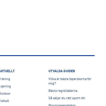
AKTUELLT
UTVALDA GUIDER
Träning
Vilka är bästa löparskorna för
mig?
Löpning
Bästa regnkläderna
Outdoor
Så väljer du rätt sport-bh
Fotboll
Bra promenadskor