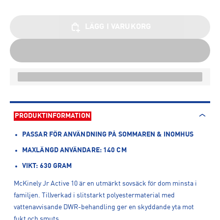
LÄGG I VARUKORG
PRODUKTINFORMATION
PASSAR FÖR ANVÄNDNING PÅ SOMMAREN & INOMHUS
MAXLÄNGD ANVÄNDARE: 140 CM
VIKT: 630 GRAM
McKinely Jr Active 10 är en utmärkt sovsäck för dom minsta i
familjen. Tillverkad i slitstarkt polyestermaterial med
vattenavvisande DWR-behandling ger en skyddande yta mot
fukt och smuts.