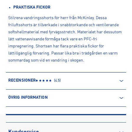
PRAKTISKA FICKOR
Stilrena vandringsshorts för herr från McKinley. Dessa
friluftsshorts är tillverkade i snabbtorkande och ventilerande
softshellmaterial med fyrvägsstretch. Materialet har dessutom
lätt vattenavvisande förmåga tack vare en PFC-fri
impregnering. Shortsen har flera praktiska fickor för
lättillgänglig förvaring. Passar lika bra i trädgården en varm
sommardag som vid en vandring i skogen.
RECENSIONER
(
4.5
)
ÖVRIG INFORMATION
ARTIKELINFORMATION
Produktnummer: 1462293
Leverantörens produktnummer: 1462293
Artikelnummer: 146229311-DARK BEIGE