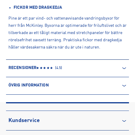
FICKOR MED DRAGKEDJA
Pine är ett par vind- och vattenavvisande vandringsbyxor för
herr från McKinley. Byxorna är optimerade för friluftslivet och är
tillverkade av ett tåligt material med stretchpaneler för bättre
rörelsefrihet oavsett terräng. Praktiska fickor med dragkedja
håller värdesakerna säkra när du är ute i naturen.
RECENSIONER
(
4.5
)
ÖVRIG INFORMATION
ARTIKELINFORMATION
Produktnummer: 1414961
Leverantörens produktnummer: 1414961
Artikelnummer: 141496110-DK BROWN
Kundservice
Sporter:
Outdoor
Kontakta oss