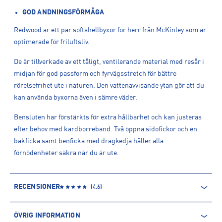
GOD ANDNINGSFÖRMÅGA
Redwood är ett par softshellbyxor för herr från McKinley som är
optimerade för friluftsliv.
De är tillverkade av ett tåligt, ventilerande material med resår i
midjan för god passform och fyrvägsstretch för bättre
rörelsefrihet ute i naturen. Den vattenavvisande ytan gör att du
kan använda byxorna även i sämre väder.
Bensluten har förstärkts för extra hållbarhet och kan justeras
efter behov med kardborreband. Två öppna sidofickor och en
bakficka samt benficka med dragkedja håller alla
förnödenheter säkra när du är ute.
RECENSIONER
(
4.6
)
ÖVRIG INFORMATION