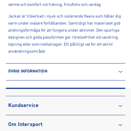
värme och komfort vid träning, friluftsliv och vardag.
Jackan är tillverkad i mjuk och isolerande fleece som håller dig
varm under svalare förhållanden. Samtidigt har materialet god
andningsförmåga för att fungera under aktivitet. Den sportiga
designen och goda passformen ger rörelsefrihet vid vandring,
löpning eller som mellanlager. Ett pålitligt val för ett aktivt
användningsområde.
ÖVRIG INFORMATION
ARTIKELINFORMATION
Produktnummer: 1619032
Leverantörens produktnummer: DK-61562
Artikelnummer: 161903201-MELANGE/BROWN
Kundservice
Sporter:
Outdoor
Kontakta oss
Om Intersport
Vanliga frågor & svar