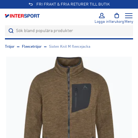
FRI FRAKT & FRIA RETURER TILL BUTIK
Logga in
Varukorg
Meny
Tröjor
Fleecetröjor
Sixten Knit M fleecejacka