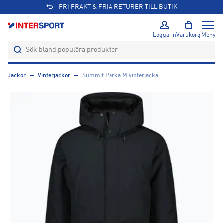
FRI FRAKT & FRIA RETURER TILL BUTIK
Logga in
Varukorg
Meny
Jackor
Vinterjackor
Summit Parka M vinterjacka