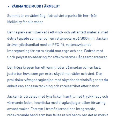
VÄRMANDE MUDD I ÄRMSLUT
Summit är en vädertålig, fodrad vinterparka för herr från
McKinley för alla väder.
Denna parka är tillverkad i ett vind- och vattentätt material med
delvis tejpade sömmar och en vattenpelare på 5000 mm. Jackan
är även ytbehandlad med en PFC-fri, vattenavvisande
impregnering för extra skydd mot regn och snö. Fodrad med
tjock polyestervaddering för effektiv värme i låga temperaturer.
Den höga kragen har ett varmt foder på insidan och en fast,
justerbar huva som ger extra skydd mot väder och vind. Den
praktiska tvåvägsdragkedjan med skyddande vindslå gör att du
enkelt kan anpassa täckning och rörelsefrihet efter behov.
Jackan är utrustad med fyra fickor framtill med tryckknapp och
värmande foder. Innerficka med dragkedja ger säker förvaring
av värdesaker. Fastsytt i framfickorna finns integrerade,
reflekterande band som kan fällas ut vid behov när det är mörkt