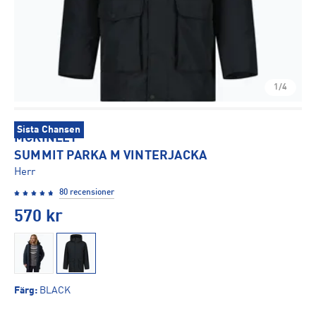
1/4
Sista Chansen
MCKINLEY
SUMMIT PARKA M VINTERJACKA
Herr
80 recensioner
570
kr
Färg
:
BLACK