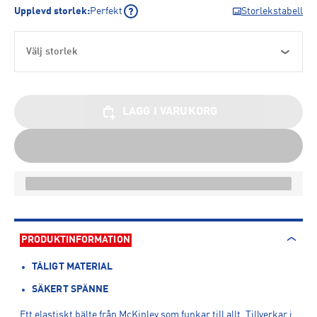
Upplevd storlek
:
Perfekt
Storlekstabell
Välj storlek
LÄGG I VARUKORG
PRODUKTINFORMATION
TÅLIGT MATERIAL
SÄKERT SPÄNNE
Ett elastiskt bälte från McKinley som funkar till allt. Tillverkar i