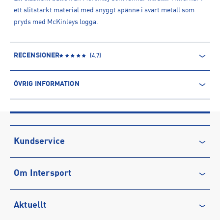
ett slitstarkt material med snyggt spänne i svart metall som
pryds med McKinleys logga.
RECENSIONER
(
4.7
)
ÖVRIG INFORMATION
ARTIKELINFORMATION
Produktnummer: 1544298
Leverantörens produktnummer: 1544298
Artikelnummer: 154429802-BLACK
Kundservice
Sporter:
Sportswear
Kontakta oss
Tillverkare
:
INTERSPORT AB
Om Intersport
Vanliga frågor & svar
Tillverkaradress
:
Krokslätts Fabriker 34, 431 22, Mölndal, SE
Kontakt tillverkare
:
kundservice@intersport.se
Återkallelse
Club INTERSPORT
Aktuellt
Köpvillkor
Karriär på INTERSPORT