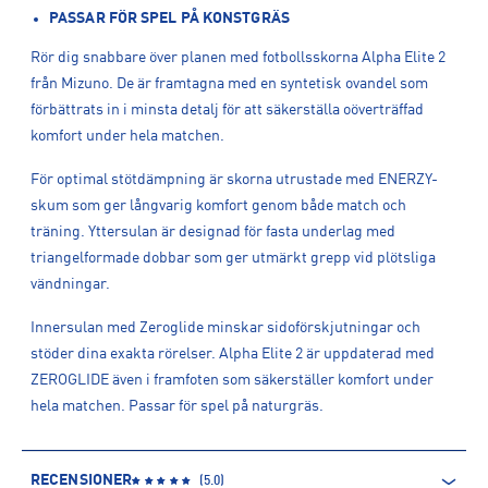
PASSAR FÖR SPEL PÅ KONSTGRÄS
Rör dig snabbare över planen med fotbollsskorna Alpha Elite 2
från Mizuno. De är framtagna med en syntetisk ovandel som
förbättrats in i minsta detalj för att säkerställa oöverträffad
komfort under hela matchen.
För optimal stötdämpning är skorna utrustade med ENERZY-
skum som ger långvarig komfort genom både match och
träning. Yttersulan är designad för fasta underlag med
triangelformade dobbar som ger utmärkt grepp vid plötsliga
vändningar.
Innersulan med Zeroglide minskar sidoförskjutningar och
stöder dina exakta rörelser. Alpha Elite 2 är uppdaterad med
ZEROGLIDE även i framfoten som säkerställer komfort under
hela matchen. Passar för spel på naturgräs.
RECENSIONER
(
5.0
)