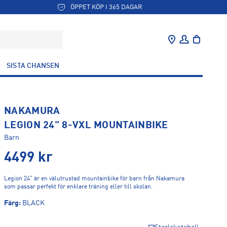
ÖPPET KÖP I 365 DAGAR
SISTA CHANSEN
NAKAMURA
LEGION 24" 8-VXL MOUNTAINBIKE
Barn
4499
kr
Legion 24" är en välutrustad mountainbike för barn från Nakamura
som passar perfekt för enklare träning eller till skolan.
Färg
:
BLACK