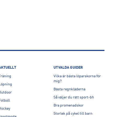
AKTUELLT
UTVALDA GUIDER
Träning
Vilka är bästa löparskorna för
mig?
Löpning
Bästa regnkläderna
Outdoor
Så väljer du rätt sport-bh
Fotboll
Bra promenadskor
Hockey
Storlek på cykel till barn
Sportmode