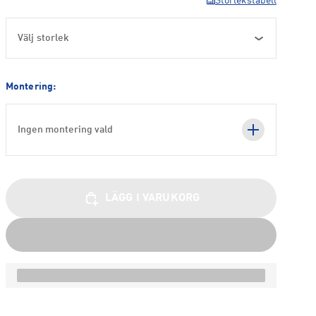
Storlekstabell
Välj storlek
Montering:
Ingen montering vald
LÄGG I VARUKORG