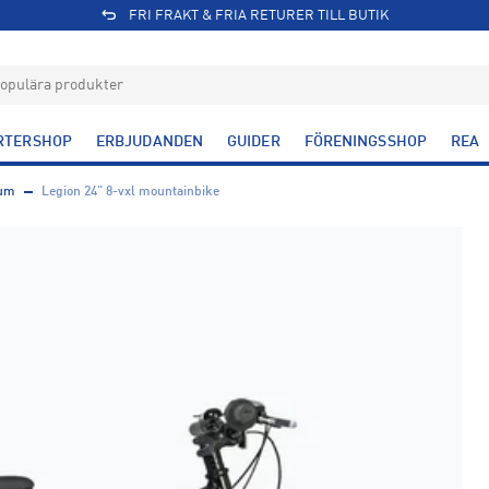
FRI FRAKT & FRIA RETURER TILL BUTIK
RTERSHOP
ERBJUDANDEN
GUIDER
FÖRENINGSSHOP
REA
tum
Legion 24" 8-vxl mountainbike