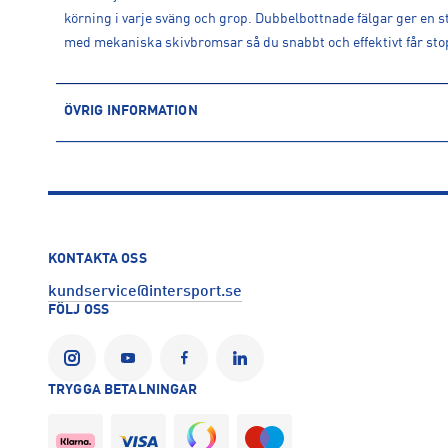
körning i varje sväng och grop. Dubbelbottnade fälgar ger en 
med mekaniska skivbromsar så du snabbt och effektivt får stopp
ÖVRIG INFORMATION
ARTIKELINFORMATION
Produktnummer: 1623791
Leverantörens produktnummer: 1623791
Artikelnummer: 162379101-BLACK
Sporter:
Cykel
KONTAKTA OSS
Tillverkare
:
INTERSPORT AB
kundservice@intersport.se
Tillverkaradress
:
Krokslätts Fabriker 34, 431 22, Mölndal, SE
FÖLJ OSS
Kontakt tillverkare
:
kundservice@intersport.se
BIFOGADE DOKUMENT
Säkerhetsdatablad
TRYGGA BETALNINGAR