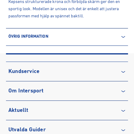
Kepsens strukturerade krona och förböjda skärm ger den en
sportig look. Modellen är unisex och det är enkelt att justera
passformen med hjälp av spännet baktill.
ÖVRIG INFORMATION
ARTIKELINFORMATION
Produktnummer: 1558265
Leverantörens produktnummer: 60364315
Artikelnummer: 155826501-CAMCAM
Kundservice
Sporter:
Sportswear
Kontakta oss
Tillverkare
:
MNO International AB
Om Intersport
Vanliga frågor & svar
Tillverkaradress
:
1st Floor East , CBX2 Building, 392-428
Midusmmmer Boulevard, MK9 2 EA, Milton Keynes, UK
Återkallelse
Club INTERSPORT
Kontakt tillverkare
:
www.newera@mno.se
Aktuellt
Köpvillkor
Karriär på INTERSPORT
Integritetspolicy
Vårt ansvar
Träning
Utvalda Guider
Medlemsvillkor
Service
Löpning