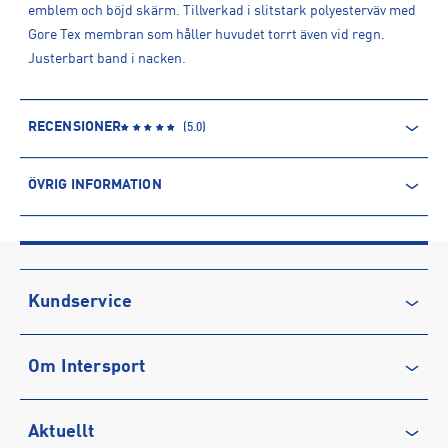
emblem och böjd skärm. Tillverkad i slitstark polyesterväv med
Gore Tex membran som håller huvudet torrt även vid regn.
Justerbart band i nacken.
RECENSIONER
(
5.0
)
ÖVRIG INFORMATION
ARTIKELINFORMATION
Produktnummer: 1545660
Leverantörens produktnummer: 60298908
Artikelnummer: 154566001-BLKBLK
Kundservice
Sporter:
Sportswear
Kontakta oss
Tillverkare
:
MNO International AB
Om Intersport
Vanliga frågor & svar
Tillverkaradress
:
1st Floor East , CBX2 Building, 392-428
Midusmmmer Boulevard, MK9 2 EA, Milton Keynes, UK
Återkallelse
Club INTERSPORT
Kontakt tillverkare
:
www.newera@mno.se
Aktuellt
Köpvillkor
Karriär på INTERSPORT