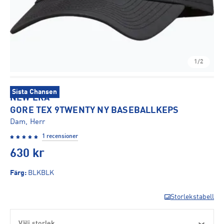
1/2
Sista Chansen
NEW ERA
GORE TEX 9TWENTY NY BASEBALLKEPS
Dam, Herr
1 recensioner
630
kr
Färg
:
BLKBLK
Storlekstabell
Välj storlek