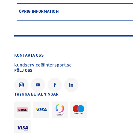
ÖVRIG INFORMATION
ARTIKELINFORMATION
Produktnummer: 1621571
Leverantörens produktnummer: IB5361
Artikelnummer: 162157101-SPEED RED/OBSIDIAN/WHITE/OB
Sporter:
Fotboll
KONTAKTA OSS
Tillverkare
:
Nike Sweden AB
kundservice@intersport.se
Tillverkaradress
:
Colosseum 1, 1213 NL, Hilversum, NL
FÖLJ OSS
Kontakt tillverkare
:
Product.Safety.EMEA@nike.com
TRYGGA BETALNINGAR