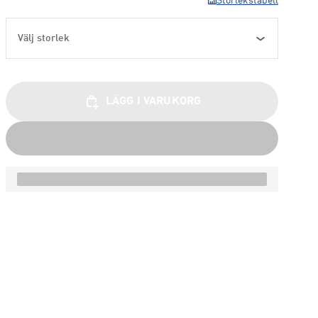
Storlekstabell
Välj storlek
LÄGG I VARUKORG