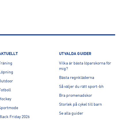
AKTUELLT
UTVALDA GUIDER
Träning
Vilka är bästa löparskorna för
mig?
Löpning
Bästa regnkläderna
Outdoor
Så väljer du rätt sport-bh
Fotboll
Bra promenadskor
Hockey
Storlek på cykel till barn
Sportmode
Se alla guider
Black Friday 2026