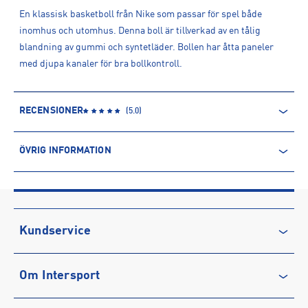
En klassisk basketboll från Nike som passar för spel både
inomhus och utomhus. Denna boll är tillverkad av en tålig
blandning av gummi och syntetläder. Bollen har åtta paneler
med djupa kanaler för bra bollkontroll.
RECENSIONER
(
5.0
)
ÖVRIG INFORMATION
ARTIKELINFORMATION
Produktnummer: 1544302
Leverantörens produktnummer: J1008253
Artikelnummer: 154430203-HYPER JADE/BLACK/BARELY
Kundservice
GREEN/BLACK
Sporter:
Basket
Kontakta oss
Om Intersport
Vanliga frågor & svar
Tillverkare
:
Ashe group
Tillverkaradress
:
Töpelsgatan 7, 416 55, Göteborg, SE
Återkallelse
Club INTERSPORT