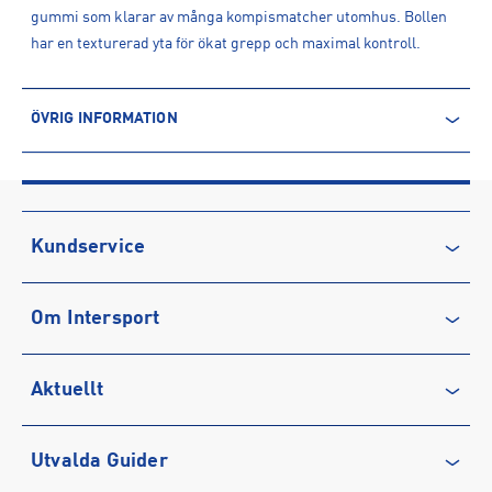
gummi som klarar av många kompismatcher utomhus. Bollen
har en texturerad yta för ökat grepp och maximal kontroll.
ÖVRIG INFORMATION
ARTIKELINFORMATION
Produktnummer: 1544299
Leverantörens produktnummer: J1006753
Artikelnummer: 154429903-Clear Jade/Clear Jade/Clear
Kundservice
Jade/Black
Sporter:
Basket
Kontakta oss
Om Intersport
Vanliga frågor & svar
Tillverkare
:
Ashe group
Tillverkaradress
:
Töpelsgatan 7, 416 55, Göteborg, SE
Återkallelse
Club INTERSPORT
Kontakt tillverkare
:
https://tennisfashion.se/
Aktuellt
Köpvillkor
Karriär på INTERSPORT
Integritetspolicy
Vårt ansvar
Träning
Utvalda Guider
Medlemsvillkor
Service
Löpning