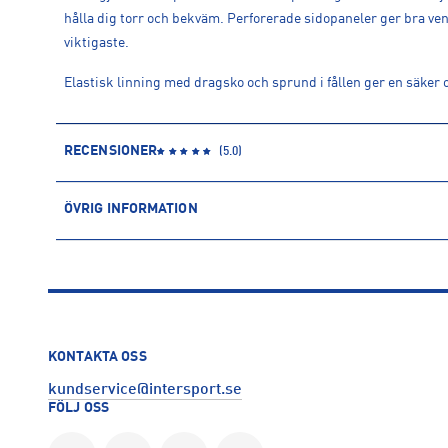
hålla dig torr och bekväm. Perforerade sidopaneler ger bra v
viktigaste.
Elastisk linning med dragsko och sprund i fållen ger en säker 
RECENSIONER
(
5.0
)
ÖVRIG INFORMATION
ARTIKELINFORMATION
Produktnummer: 1621478
Leverantörens produktnummer: IF2060
Artikelnummer: 162147801-MIDNIGHT NAVY/OBSIDIAN/REFLE
Sporter:
Löpning
KONTAKTA OSS
Tillverkare
:
Nike Sweden AB
kundservice@intersport.se
Tillverkaradress
:
Colosseum 1, 1213 NL, Hilversum, NL
FÖLJ OSS
Kontakt tillverkare
:
Product.Safety.EMEA@nike.com