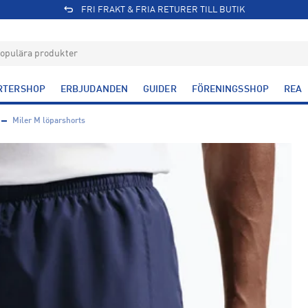
FRI FRAKT & FRIA RETURER TILL BUTIK
RTERSHOP
ERBJUDANDEN
GUIDER
FÖRENINGSSHOP
REA
Miler M löparshorts