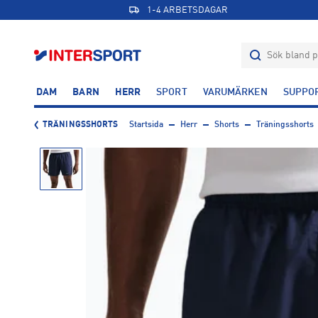
1-4 ARBETSDAGAR
DAM
BARN
HERR
SPORT
VARUMÄRKEN
SUPPO
TRÄNINGSSHORTS
Startsida
Herr
Shorts
Träningsshorts