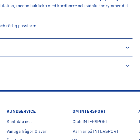
entilation, medan bakficka med kardborre och sidofickor rymmer det
och rörlig passform.
CTIVE S
KUNDSERVICE
OM INTERSPORT
Kontakta oss
Club INTERSPORT
Vanliga frågor & svar
Karriär på INTERSPORT