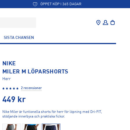
ÖPPET KÖP I 365 DAGAR
SISTA CHANSEN
NIKE
MILER M LÖPARSHORTS
Herr
2 recensioner
449
kr
Nike Miler är funtionella shorts för herr för löpning med Dri-FIT,
stödjande innerbyxa och praktiska fickor.