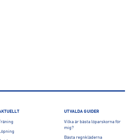
AKTUELLT
UTVALDA GUIDER
Träning
Vilka är bästa löparskorna för
mig?
Löpning
Bästa regnkläderna