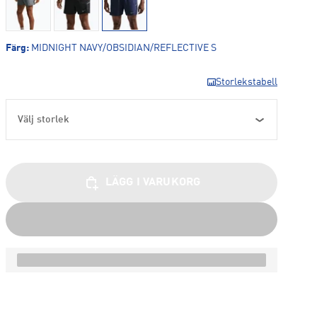
Färg
:
MIDNIGHT NAVY/OBSIDIAN/REFLECTIVE S
Storlekstabell
Välj storlek
LÄGG I VARUKORG