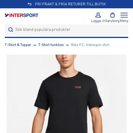
FRI FRAKT & FRIA RETURER TILL BUTIK
Logga in
Varukorg
Meny
T-Shirt & Toppar
T-Shirt funktion
Nike F.C. träningst-shirt