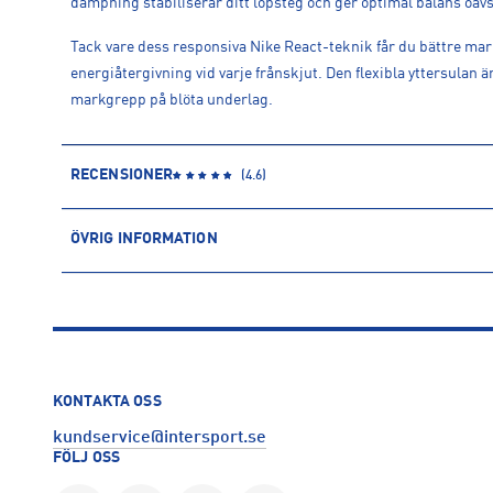
dämpning stabiliserar ditt löpsteg och ger optimal balans oavs
Tack vare dess responsiva Nike React-teknik får du bättre ma
energiåtergivning vid varje frånskjut. Den flexibla yttersulan
markgrepp på blöta underlag.
RECENSIONER
(
4.6
)
ÖVRIG INFORMATION
ARTIKELINFORMATION
Produktnummer: 1579680
Leverantörens produktnummer: FQ1357
Artikelnummer: 157968001-BLACK/BLACK-ANTHRACITE
Sporter:
Löpning
KONTAKTA OSS
Tillverkare
:
Nike Sweden AB
kundservice@intersport.se
Tillverkaradress
:
Colosseum 1, 1213 NL, Hilversum, NL
FÖLJ OSS
Kontakt tillverkare
:
Product.Safety.EMEA@nike.com