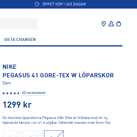
ÖPPET KÖP I 365 DAGAR
SISTA CHANSEN
NIKE
PEGASUS 41 GORE-TEX W LÖPARSKOR
Dam
62 recensioner
1299
kr
De ikoniska löparskorna Pegasus från Nike är tillbaka med en ny,
fjädrande känsla i sin 41:e utgåva. Vattentät ovandel med Gore-Tex.