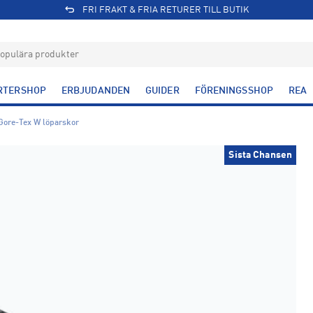
FRI FRAKT & FRIA RETURER TILL BUTIK
RTERSHOP
ERBJUDANDEN
GUIDER
FÖRENINGSSHOP
REA
Gore-Tex W löparskor
Sista Chansen