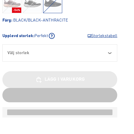
-54%
Färg
:
BLACK/BLACK-ANTHRACITE
Upplevd storlek
:
Perfekt
Storlekstabell
Välj storlek
LÄGG I VARUKORG