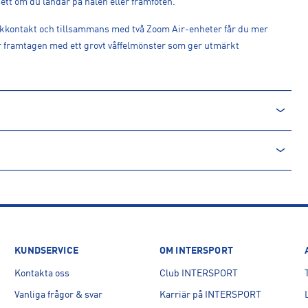
ett om du landar på hälen eller framfoten.
rkkontakt och tillsammans med två Zoom Air-enheter får du mer
 är framtagen med ett grovt våffelmönster som ger utmärkt
KUNDSERVICE
OM INTERSPORT
Kontakta oss
Club INTERSPORT
Vanliga frågor & svar
Karriär på INTERSPORT