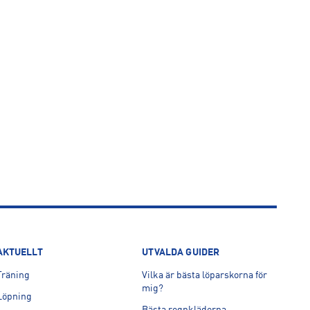
AKTUELLT
UTVALDA GUIDER
Träning
Vilka är bästa löparskorna för
mig?
Löpning