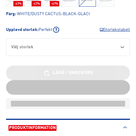
-47%
-47%
-47%
Färg
:
WHITE/DUSTY CACTUS-BLACK-GLACI
Upplevd storlek
:
Perfekt
Storlekstabell
Välj storlek
LÄGG I VARUKORG
PRODUKTINFORMATION