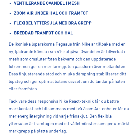
VENTILERANDE OVANDEL I MESH
ZOOM AIR UNDER HÄL OCH FRAMFOT
FLEXIBEL YTTERSULA MED BRA GREPP
BREDDAD FRAMFOT OCH HÄL
De ikoniska löparskorna Pegasus från Nike är tillbaka med en
ny, fjädrande känsla i sin 41:e utgåva. Ovandelen är tillverkat i
mesh som omsluter foten bekvämt och den uppdaterade
fotremmen ger en mer formgjuten passform över mellanfoten.
Dess finjusterande stöd och mjuka dämpning stabiliserar ditt
löpsteg och ger optimal balans oavsett om du landar på hälen
eller framfoten.
Tack vare dess responsiva Nike React-teknik får du bättre
markkontakt och tillsammans med två Zoom Air-enheter får du
mer energiåtergivning vid varje frånskjut. Den flexibla
yttersulan är framtagen med ett våffelmönster som ger utmärkt
markgrepp på platta underlag.