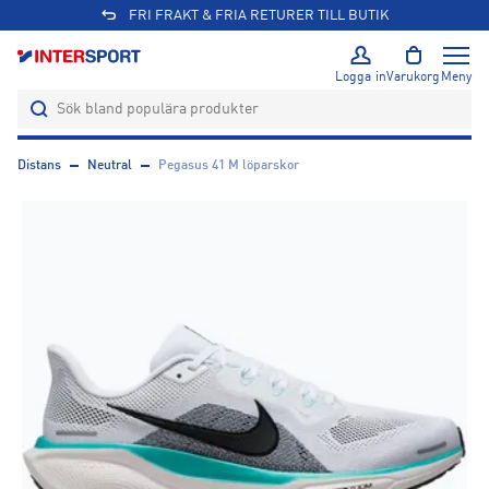
FRI FRAKT & FRIA RETURER TILL BUTIK
Logga in
Varukorg
Meny
Distans
Neutral
Pegasus 41 M löparskor