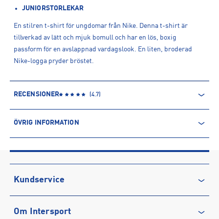
JUNIORSTORLEKAR
En stilren t-shirt för ungdomar från Nike. Denna t-shirt är
tillverkad av lätt och mjuk bomull och har en lös, boxig
passform för en avslappnad vardagslook. En liten, broderad
Nike-logga pryder bröstet.
RECENSIONER
(
4.7
)
ÖVRIG INFORMATION
ARTIKELINFORMATION
Produktnummer: 1527545
Leverantörens produktnummer: DH5750
Artikelnummer: 152754502-WHITE/BLACK
Kundservice
Sporter:
Sportswear
Kontakta oss
Tillverkare
:
Nike Sweden AB
Om Intersport
Vanliga frågor & svar
Tillverkaradress
:
Colosseum 1, 1213 NL, Hilversum, NL