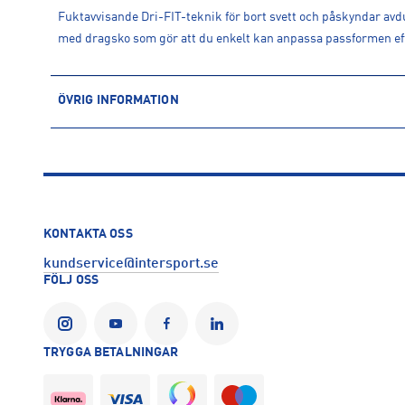
Fuktavvisande Dri-FIT-teknik för bort svett och påskyndar avdun
med dragsko som gör att du enkelt kan anpassa passformen ef
ÖVRIG INFORMATION
ARTIKELINFORMATION
Produktnummer: 1616579
Leverantörens produktnummer: IF1463
Artikelnummer: 161657901-BLACK/PINKSICLE/PINKSICLE/P
Sporter:
Fotboll
KONTAKTA OSS
Tillverkare
:
Nike Sweden AB
kundservice@intersport.se
Tillverkaradress
:
Colosseum 1, 1213 NL, Hilversum, NL
FÖLJ OSS
Kontakt tillverkare
:
Product.Safety.EMEA@nike.com
TRYGGA BETALNINGAR