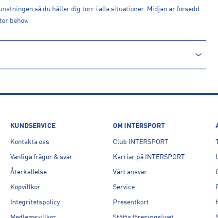
stningen så du håller dig torr i alla situationer. Midjan är försedd
ter behov.
INK
KUNDSERVICE
OM INTERSPORT
Kontakta oss
Club INTERSPORT
Vanliga frågor & svar
Karriär på INTERSPORT
Återkallelse
Vårt ansvar
Köpvillkor
Service
Integritetspolicy
Presentkort
Medlemsvillkor
Stötta föreningslivet