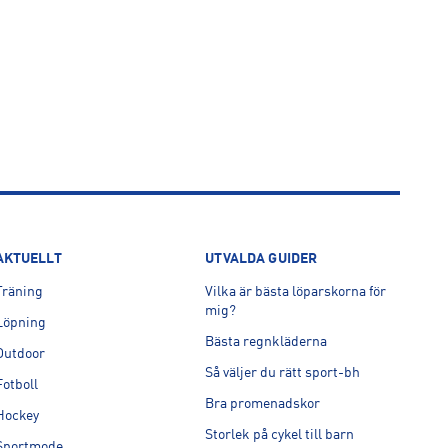
AKTUELLT
UTVALDA GUIDER
Träning
Vilka är bästa löparskorna för
mig?
Löpning
Bästa regnkläderna
Outdoor
Så väljer du rätt sport-bh
Fotboll
Bra promenadskor
Hockey
Storlek på cykel till barn
Sportmode