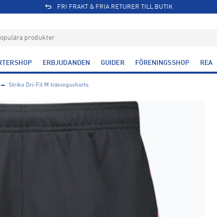
FRI FRAKT & FRIA RETURER TILL BUTIK
RTERSHOP
ERBJUDANDEN
GUIDER
FÖRENINGSSHOP
REA
Strike Dri-Fit M träningsshorts