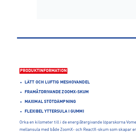
PRODUKTINFORMATION
LÄTT OCH LUFTIG MESHOVANDEL
FRAMÅTDRIVANDE ZOOMX-SKUM
MAXIMAL STÖTDÄMPNING
FLEXIBEL YTTERSULA I GUMMI
Orka en kilometer till i de energiåtergivande löparskorna Vom
mellansula med både ZoomX- och ReactX-skum som skapar en 