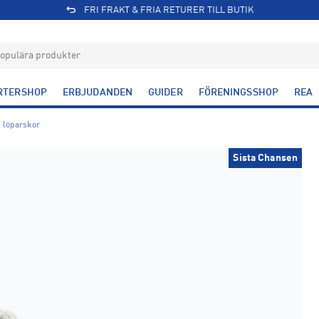
FRI FRAKT & FRIA RETURER TILL BUTIK
RTERSHOP
ERBJUDANDEN
GUIDER
FÖRENINGSSHOP
REA
 löparskor
Sista Chansen