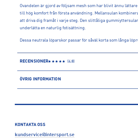
Ovandelen är gjord av följsam mesh som har blivit ännu lättar
till hög komfort från första användning. Mellansulan kombin
att driva dig framåt i varje steg. Den slittåliga gummiyttersul
underlätta en naturlig fotisättning.
Dessa neutrala löparskor passar för såväl korta som långa löp
RECENSIONER
(
4.8
)
ÖVRIG INFORMATION
ARTIKELINFORMATION
Produktnummer: 1585577
Leverantörens produktnummer: HM6803
Artikelnummer: 158557711-SUMMIT WHITE/BLACK-COCONUT
Sporter:
Löpning
KONTAKTA OSS
Tillverkare
:
Nike Sweden AB
kundservice@intersport.se