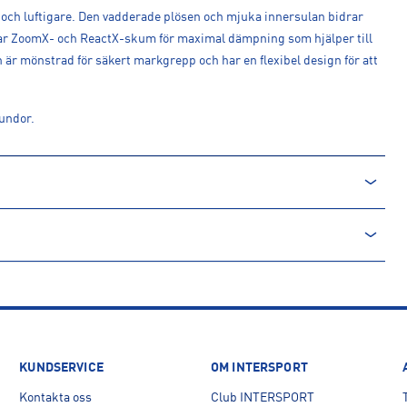
e och luftigare. Den vadderade plösen och mjuka innersulan bidrar
erar ZoomX- och ReactX-skum för maximal dämpning som hjälper till
an är mönstrad för säkert markgrepp och har en flexibel design för att
rundor.
 MILK
KUNDSERVICE
OM INTERSPORT
Kontakta oss
Club INTERSPORT