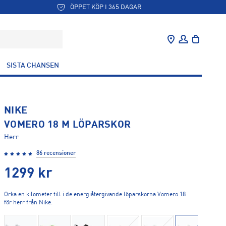
ÖPPET KÖP I 365 DAGAR
SISTA CHANSEN
NIKE
VOMERO 18 M LÖPARSKOR
Herr
86 recensioner
1299
kr
Orka en kilometer till i de energiåtergivande löparskorna Vomero 18
för herr från Nike.