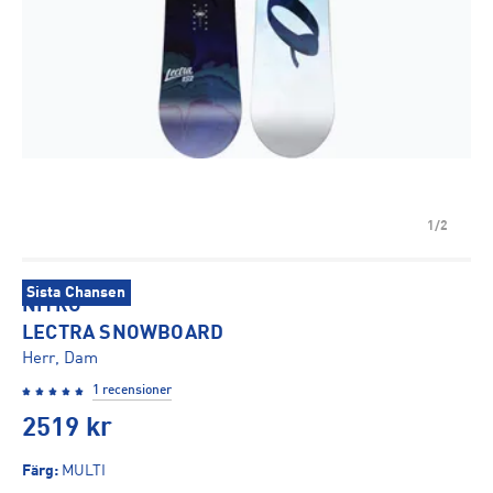
1/2
Sista Chansen
NITRO
LECTRA SNOWBOARD
Herr, Dam
1 recensioner
2519
kr
Färg
:
MULTI