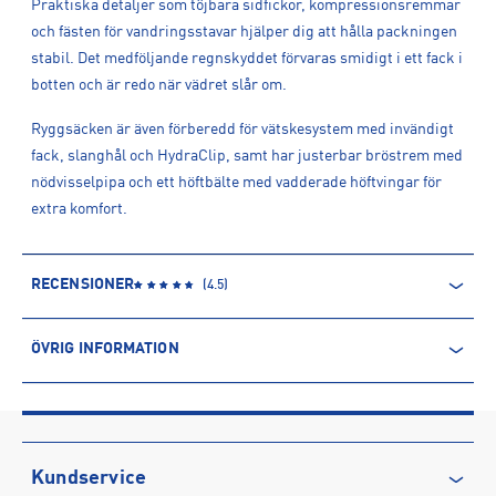
Praktiska detaljer som töjbara sidfickor, kompressionsremmar
och fästen för vandringsstavar hjälper dig att hålla packningen
stabil. Det medföljande regnskyddet förvaras smidigt i ett fack i
botten och är redo när vädret slår om.
Ryggsäcken är även förberedd för vätskesystem med invändigt
fack, slanghål och HydraClip, samt har justerbar bröstrem med
nödvisselpipa och ett höftbälte med vadderade höftvingar för
extra komfort.
RECENSIONER
(
4.5
)
ÖVRIG INFORMATION
ARTIKELINFORMATION
Produktnummer: 1623981
Leverantörens produktnummer: 10007545
Artikelnummer: 162398101-Raven Black
Kundservice
Sporter:
Outdoor