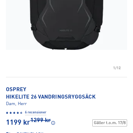
1/12
OSPREY
HIKELITE 26 VANDRINGSRYGGSÄCK
Dam, Herr
6 recensioner
1299
kr
1199
kr
Gäller t.o.m.
17/8