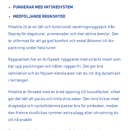
FUNGERAR MED VÄTSKESYSTEM
MEDFÖLJANDE REGNSKYDD
Hikelite 26 är en lätt och funktionell vandringsryggsäck från
Osprey för dagsturer, promenader och mer aktiva äventyr. Den
är utformad för att ge god komfort och enkel åtkomst till din
packning under hela turen.
Ryggsäcken har en AirSpeed-ryggpanel med sträckt mesh som
bär upp packningen och håller ryggen fri. Det ger bra
ventilation och en följsam känsla även när du rör dig dynamiskt
i terrängen.
Hikelite är försedd med en bred öppning till huvudfacket, vilket
gör det lätt att packa och hitta dina saker. Den övre fickan med
dragkedja och nyckelklämma passar bra för småsaker, medan
den främre stuvfickan rymmer extra plagg eller utrustning du
vill nå snabbt.