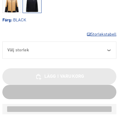
Färg
:
BLACK
Storlekstabell
Välj storlek
LÄGG I VARUKORG