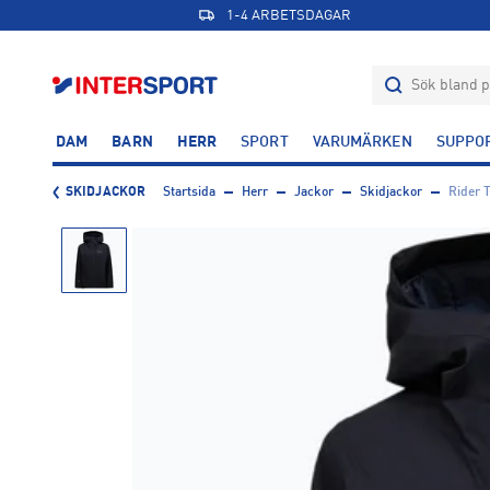
1-4 ARBETSDAGAR
DAM
BARN
HERR
SPORT
VARUMÄRKEN
SUPPO
SKIDJACKOR
Startsida
Herr
Jackor
Skidjackor
Rider 