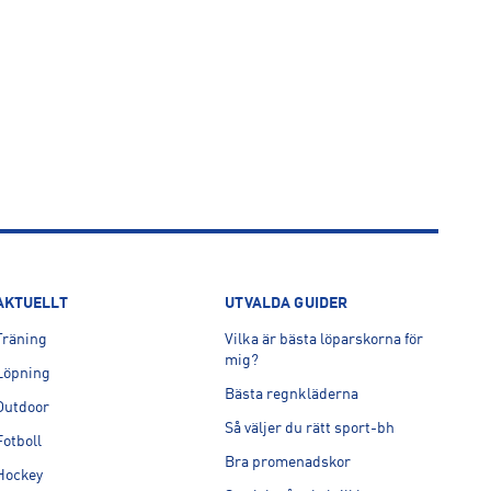
AKTUELLT
UTVALDA GUIDER
Träning
Vilka är bästa löparskorna för
mig?
Löpning
Bästa regnkläderna
Outdoor
Så väljer du rätt sport-bh
Fotboll
Bra promenadskor
Hockey