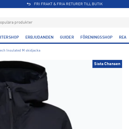
FRI FRAKT & FRIA RETURER TILL BUTIK
RTERSHOP
ERBJUDANDEN
GUIDER
FÖRENINGSSHOP
REA
Tech Insulated M skidjacka
Sista Chansen