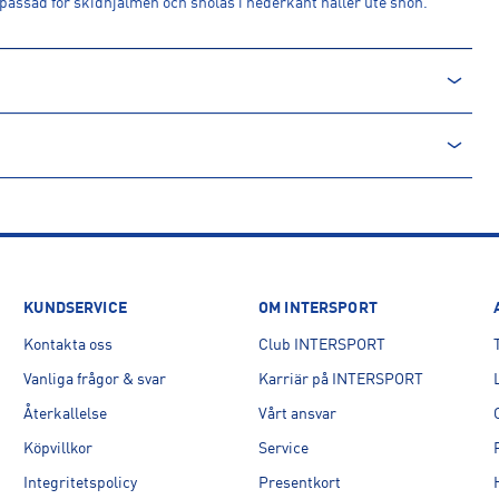
passad för skidhjälmen och snölås i nederkant håller ute snön.
KUNDSERVICE
OM INTERSPORT
Kontakta oss
Club INTERSPORT
Vanliga frågor & svar
Karriär på INTERSPORT
Återkallelse
Vårt ansvar
Köpvillkor
Service
Integritetspolicy
Presentkort