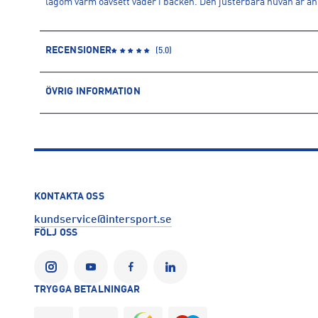
lagom varm oavsett väder i backen. Den justerbara huvan är an
RECENSIONER
(
5.0
)
ÖVRIG INFORMATION
ARTIKELINFORMATION
Produktnummer: 1600900
Leverantörens produktnummer: G80485
Artikelnummer: 160090001-BLACK
Sporter:
Outdoor
Alpint
KONTAKTA OSS
Tillverkare
:
Amer Sports Sverige AB
kundservice@intersport.se
Tillverkaradress
:
Åsboholmsgatan 16, 504 51, Borås, SE
FÖLJ OSS
Kontakt tillverkare
:
https://www.peakperformance.com/se/sv
TRYGGA BETALNINGAR