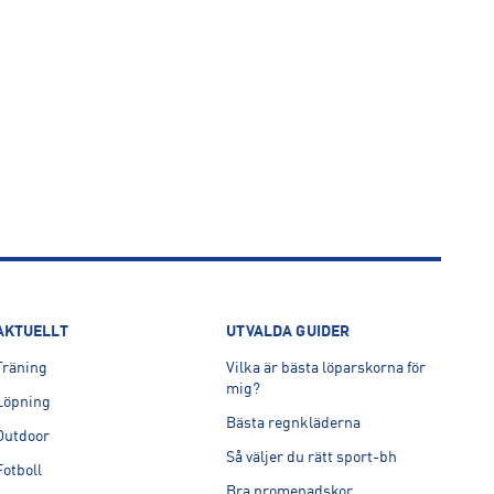
AKTUELLT
UTVALDA GUIDER
Träning
Vilka är bästa löparskorna för
mig?
Löpning
Bästa regnkläderna
Outdoor
Så väljer du rätt sport-bh
Fotboll
Bra promenadskor