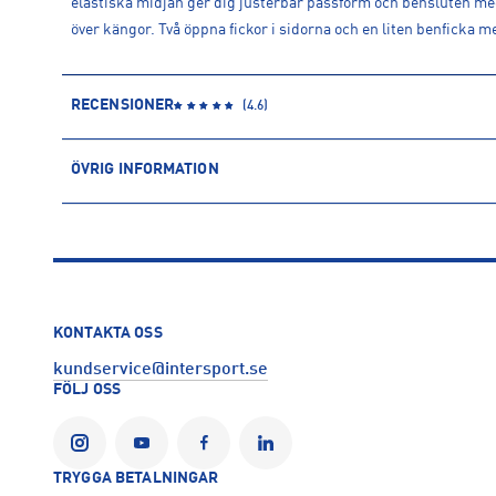
elastiska midjan ger dig justerbar passform och bensluten me
över kängor. Två öppna fickor i sidorna och en liten benficka med
RECENSIONER
(
4.6
)
ÖVRIG INFORMATION
ARTIKELINFORMATION
Produktnummer: 1588741
Leverantörens produktnummer: G80111
Artikelnummer: 158874102-BLACK
Sporter:
Outdoor
KONTAKTA OSS
Tillverkare
:
Amer Sports Sverige AB
kundservice@intersport.se
Tillverkaradress
:
Åsboholmsgatan 16, 504 51, Borås, SE
FÖLJ OSS
Kontakt tillverkare
:
https://www.peakperformance.com/se/sv
TRYGGA BETALNINGAR