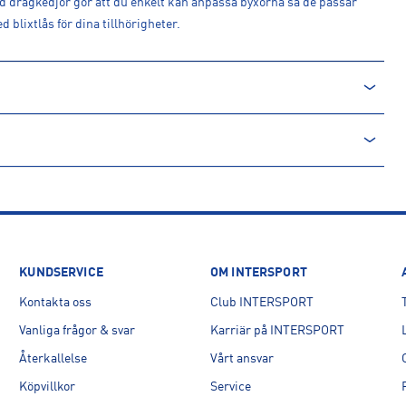
d dragkedjor gör att du enkelt kan anpassa byxorna så de passar
 blixtlås för dina tillhörigheter.
KUNDSERVICE
OM INTERSPORT
Kontakta oss
Club INTERSPORT
Vanliga frågor & svar
Karriär på INTERSPORT
Återkallelse
Vårt ansvar
Köpvillkor
Service