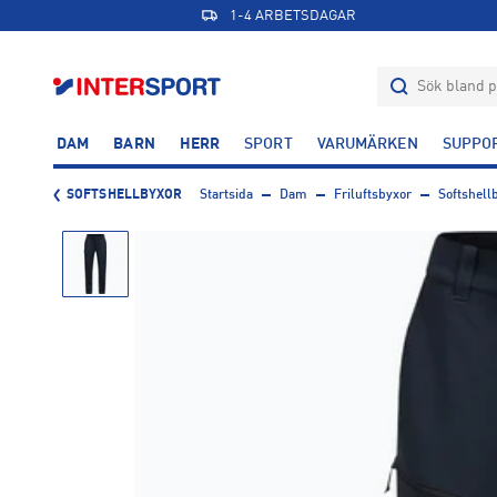
1-4 ARBETSDAGAR
DAM
BARN
HERR
SPORT
VARUMÄRKEN
SUPPO
SOFTSHELLBYXOR
Startsida
Dam
Friluftsbyxor
Softshell