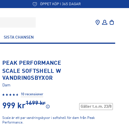
ÖPPET KÖP I 365 DAGAR
SISTA CHANSEN
PEAK PERFORMANCE
SCALE SOFTSHELL W
VANDRINGSBYXOR
Dam
10 recensioner
1699
kr
999
kr
Gäller t.o.m.
23/8
Scale är ett par vandringsbyxor i softshell för dam från Peak
Performance.