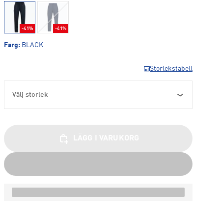
-41%
-41%
Färg
:
BLACK
Storlekstabell
Välj storlek
LÄGG I VARUKORG