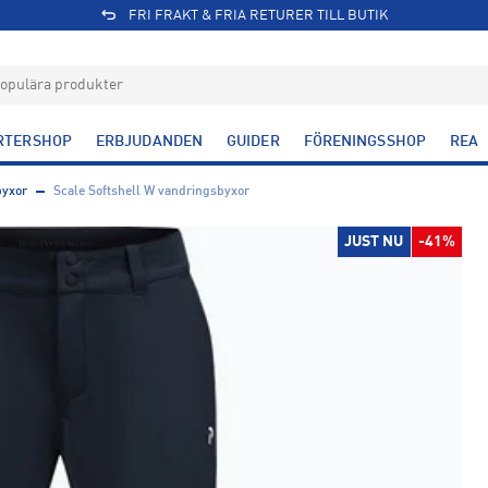
FRI FRAKT & FRIA RETURER TILL BUTIK
RTERSHOP
ERBJUDANDEN
GUIDER
FÖRENINGSSHOP
REA
byxor
Scale Softshell W vandringsbyxor
JUST NU
-41%