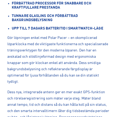
FÖRBÄTTRAD PROCESSOR FÖR SNABBARE OCH
KRAFTFULLARE PRESTANDA
TUNNARE GLASLINS OCH FÖRBÄTTRAD
BAKGRUNDSBELYSNING
UPP TILL 7 DAGARS BATTERITID I SMARTWATCH-LÄGE
Gör löpningen enkel med Polar Pacer – en okomplicerad
löparklocka med de viktigaste funktionerna och specialiserade
träningsverktygen för den moderna löparen. Den har en
avskalad och stödlinjeformad design med ergonomiska
knappar som gör klockan enkel att använda. Dess smidiga
bakgrundsbelysning och reflekterande färgdisplay är
optimerad för ljusa förhållanden så du kan se din statiskt
tydligt.
Dess nya, integrerade antenn ger en mer exakt GPS-funktion
och rörelseregistrering som mäter varje steg. Mäter bland
annat tempo, tid och distans så du kan hålla koll på sin status,
och den smarta intervalltimern låter dig tidsbestämda perioder