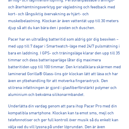
av hög- och lågintensiv löpning. Personanpassade tränings-
och återhämtningsverktyg ger vägledning och feedback med
kort- och långsiktig övervakning av hjärt- och
muskelbelastning. Klockan är även vattentät upp till 30 meters
djup så att du kan bära den i poolen och duschen.
Pacer har en ultralång batteritid som aldrig gör dig besviken –
med upp till 7 dagar i Smartwatch-läge med 24/7 pulsmätning i
bara en laddning. I GPS- och träningsläge klarar den upp till 35
timmar och dess batterisparläge låter dig maximera
batteritiden upp till 100 timmar. Den kristallklara skärmen med
laminerad Gorilla® Glass-lins gör klockan lätt att läsa och har
även en ytbehandling för att motverka fingeravtryck. Den
stilrena infattningen är gjord i glasfiberförstärkt polymer och
aluminium och bekväma silikonarmbandet.
Underlätta din vardag genom att para ihop Pacer Pro med din
kompatibla smartphone. Klockan kan ta emot sms, mejl och
telefonnotiser och ger full kontroll över musik så du enkelt kan
välja vad du vill lyssna på under löprundan. Den är även