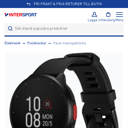
FRI FRAKT & FRIA RETURER TILL BUTIK
Logga in
Varukorg
Meny
Elektronik
Pulsklockor
Pacer träningsklocka