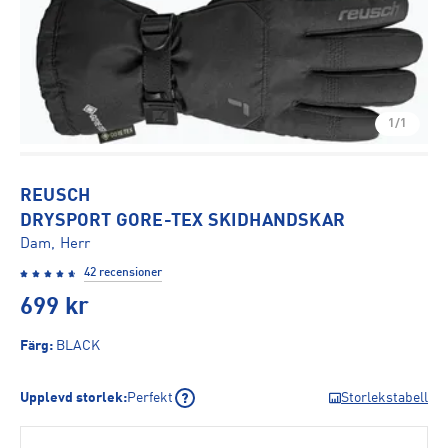
1/1
REUSCH
DRYSPORT GORE-TEX SKIDHANDSKAR
Dam, Herr
42 recensioner
699
kr
Färg
:
BLACK
Upplevd storlek
:
Perfekt
Storlekstabell