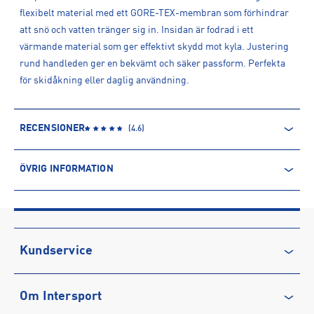
flexibelt material med ett GORE-TEX-membran som förhindrar
att snö och vatten tränger sig in. Insidan är fodrad i ett
värmande material som ger effektivt skydd mot kyla. Justering
rund handleden ger en bekvämt och säker passform. Perfekta
för skidåkning eller daglig användning.
RECENSIONER
(
4.6
)
ÖVRIG INFORMATION
ARTIKELINFORMATION
Produktnummer: 1533288
Leverantörens produktnummer: 6205300
Artikelnummer: 153328801-Black
Kundservice
Sporter:
Alpint
Kontakta oss
Tillverkare
:
Reusch International SpA – AG
Om Intersport
Vanliga frågor & svar
Tillverkaradress
:
Via Innsbruch/Innsbruckerstrabe 33, I-39100,