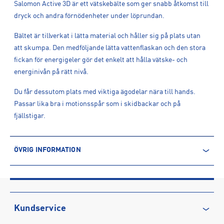
Salomon Active 3D är ett vätskebälte som ger snabb åtkomst till
dryck och andra förnödenheter under löprundan.
Bältet är tillverkat i lätta material och håller sig på plats utan
att skumpa. Den medföljande lätta vattenflaskan och den stora
fickan för energigeler gör det enkelt att hålla vätske- och
energinivån på rätt nivå.
Du får dessutom plats med viktiga ägodelar nära till hands.
Passar lika bra i motionsspår som i skidbackar och på
fjällstigar.
ÖVRIG INFORMATION
ARTIKELINFORMATION
Produktnummer: 1618766
Leverantörens produktnummer: LC2179000
Artikelnummer: 161876601-BLACK
Kundservice
Sporter:
Löpning