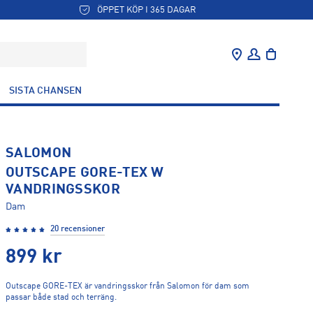
ÖPPET KÖP I 365 DAGAR
SISTA CHANSEN
SALOMON
OUTSCAPE GORE-TEX W
VANDRINGSSKOR
Dam
20 recensioner
899
kr
Outscape GORE-TEX är vandringsskor från Salomon för dam som
passar både stad och terräng.