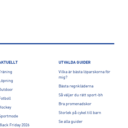
AKTUELLT
UTVALDA GUIDER
Träning
Vilka är bästa löparskorna för
mig?
Löpning
Bästa regnkläderna
Outdoor
Så väljer du rätt sport-bh
Fotboll
Bra promenadskor
Hockey
Storlek på cykel till barn
Sportmode
Se alla guider
Black Friday 2026