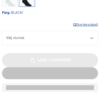
Färg
:
BLACK/
Storlekstabell
Välj storlek
LÄGG I VARUKORG