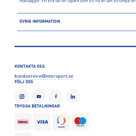
målflaggor. Ett bra val för löpare som vill ha en lätt strumpa f
ÖVRIG INFORMATION
ARTIKELINFORMATION
Produktnummer: 1622739
Leverantörens produktnummer: LC2910000
Artikelnummer: 162273901-BLACK/
Sporter:
Löpning
KONTAKTA OSS
Tillverkare
:
Salomon
kundservice@intersport.se
Tillverkaradress
:
14 Chemin des Croiselets , 74370, Epagny Me
FÖLJ OSS
Kontakt tillverkare
:
https://www.salomon.com/sv
TRYGGA BETALNINGAR