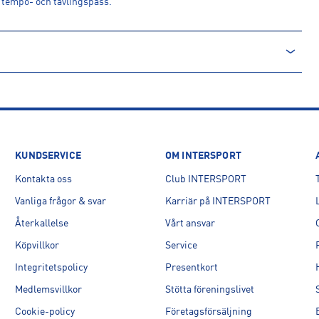
ör tempo- och tävlingspass.
KUNDSERVICE
OM INTERSPORT
Kontakta oss
Club INTERSPORT
tz-Tessy, SE
Vanliga frågor & svar
Karriär på INTERSPORT
Återkallelse
Vårt ansvar
Köpvillkor
Service
Integritetspolicy
Presentkort
Medlemsvillkor
Stötta föreningslivet
Cookie-policy
Företagsförsäljning