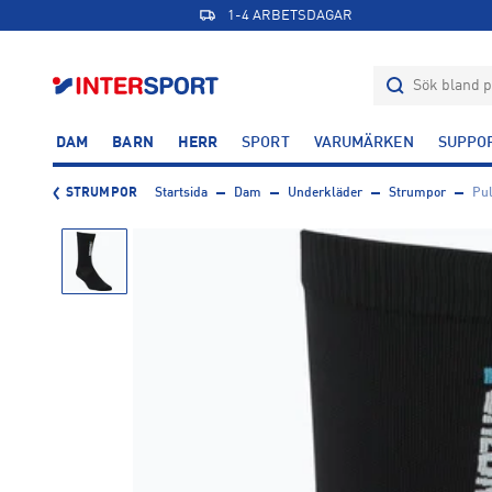
1-4 ARBETSDAGAR
DAM
BARN
HERR
SPORT
VARUMÄRKEN
SUPPO
STRUMPOR
Startsida
Dam
Underkläder
Strumpor
Pul