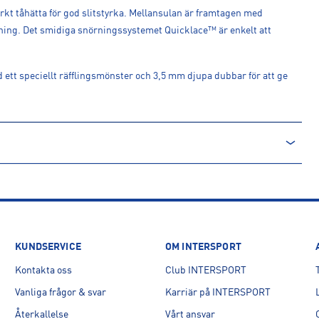
ärkt tåhätta för god slitstyrka. Mellansulan är framtagen med
ing. Det smidiga snörningssystemet Quicklace™ är enkelt att
ett speciellt räfflingsmönster och 3,5 mm djupa dubbar för att ge
KUNDSERVICE
OM INTERSPORT
Kontakta oss
Club INTERSPORT
tz-Tessy, SE
Vanliga frågor & svar
Karriär på INTERSPORT
Återkallelse
Vårt ansvar