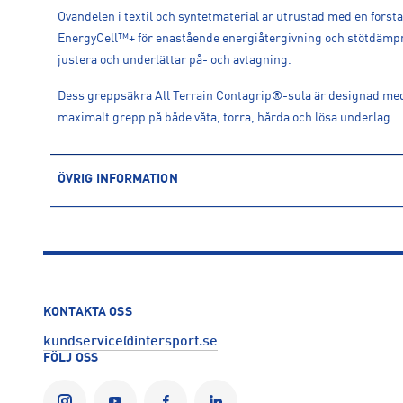
Ovandelen i textil och syntetmaterial är utrustad med en först
EnergyCell™+ för enastående energiåtergivning och stötdämpn
justera och underlättar på- och avtagning.
Dess greppsäkra All Terrain Contagrip®-sula är designad med 
maximalt grepp på både våta, torra, hårda och lösa underlag.
ÖVRIG INFORMATION
ARTIKELINFORMATION
Produktnummer: 1622665
Leverantörens produktnummer: L47882800
Artikelnummer: 162266501-Black / Burlwood / Mahogany Rose
Sporter:
Outdoor
KONTAKTA OSS
Tillverkare
:
Salomon
kundservice@intersport.se
Tillverkaradress
:
14 Chemin des Croiselets , 74370, Epagny Me
FÖLJ OSS
Kontakt tillverkare
:
https://www.salomon.com/sv