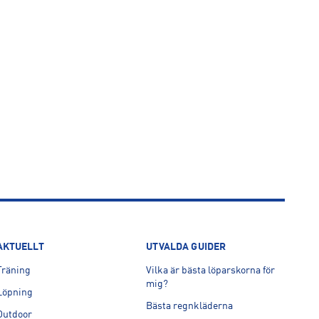
AKTUELLT
UTVALDA GUIDER
Träning
Vilka är bästa löparskorna för
mig?
Löpning
Bästa regnkläderna
Outdoor