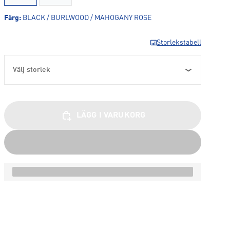
Färg
:
BLACK / BURLWOOD / MAHOGANY ROSE
Storlekstabell
Välj storlek
LÄGG I VARUKORG