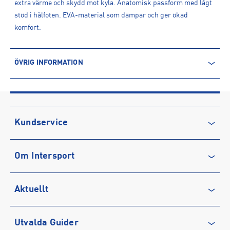
extra värme och skydd mot kyla. Anatomisk passform med lågt
stöd i hålfoten. EVA-material som dämpar och ger ökad
komfort.
ÖVRIG INFORMATION
ARTIKELINFORMATION
Produktnummer: 1602294
Leverantörens produktnummer: CSE3FEWINTER24_LO
Artikelnummer: 160229401-Orange
Kundservice
Sporter:
Outdoor
Alpint
Kontakta oss
Tillverkare
:
Scantrade Scandinavia AB
Om Intersport
Vanliga frågor & svar
Tillverkaradress
:
Dalstigen 6 Fotåsen, 523 45, Ulricehamn, SE
Kontakt tillverkare
:
https://scantrade.se/
Återkallelse
Club INTERSPORT
Aktuellt
Köpvillkor
Karriär på INTERSPORT
Integritetspolicy
Vårt ansvar
Träning
Utvalda Guider
Medlemsvillkor
Service
Löpning