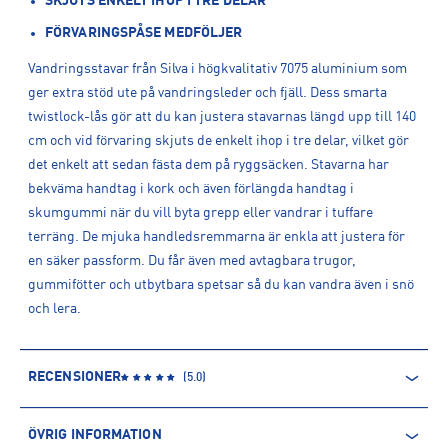
SKJUTS ENKELT IHOP I TRE DELAR
FÖRVARINGSPÅSE MEDFÖLJER
Vandringsstavar från Silva i högkvalitativ 7075 aluminium som
ger extra stöd ute på vandringsleder och fjäll. Dess smarta
twistlock-lås gör att du kan justera stavarnas längd upp till 140
cm och vid förvaring skjuts de enkelt ihop i tre delar, vilket gör
det enkelt att sedan fästa dem på ryggsäcken. Stavarna har
bekväma handtag i kork och även förlängda handtag i
skumgummi när du vill byta grepp eller vandrar i tuffare
terräng. De mjuka handledsremmarna är enkla att justera för
en säker passform. Du får även med avtagbara trugor,
gummifötter och utbytbara spetsar så du kan vandra även i snö
och lera.
RECENSIONER
(
5.0
)
ÖVRIG INFORMATION