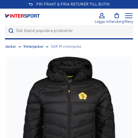
FRI FRAKT & FRIA RETURER TILL BUTIK
Logga in
Varukorg
Meny
Jackor
Vinterjackor
SAK M vinterjacka