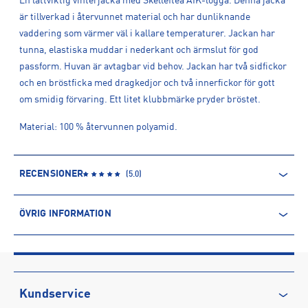
En lättviktig vinterjacka med Skellefteå AIK-logga. Denna jacka
är tillverkad i återvunnet material och har dunliknande
vaddering som värmer väl i kallare temperaturer. Jackan har
tunna, elastiska muddar i nederkant och ärmslut för god
passform. Huvan är avtagbar vid behov. Jackan har två sidfickor
och en bröstficka med dragkedjor och två innerfickor för gott
om smidig förvaring. Ett litet klubbmärke pryder bröstet.
Material: 100 % återvunnen polyamid.
RECENSIONER
(
5.0
)
ÖVRIG INFORMATION
ARTIKELINFORMATION
Produktnummer: 1568281
Leverantörens produktnummer: 200976SAK
Artikelnummer: 156828101-SVART
Kundservice