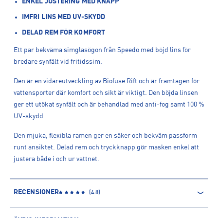
ENKEL JUSTERING MED KNAPP
IMFRI LINS MED UV-SKYDD
DELAD REM FÖR KOMFORT
Ett par bekväma simglasögon från Speedo med böjd lins för
bredare synfält vid fritidssim.
Den är en vidareutveckling av Biofuse Rift och är framtagen för
vattensporter där komfort och sikt är viktigt. Den böjda linsen
ger ett utökat synfält och är behandlad med anti-fog samt 100 %
UV-skydd.
Den mjuka, flexibla ramen ger en säker och bekväm passform
runt ansiktet. Delad rem och tryckknapp gör masken enkel att
justera både i och ur vattnet.
RECENSIONER
(
4.8
)