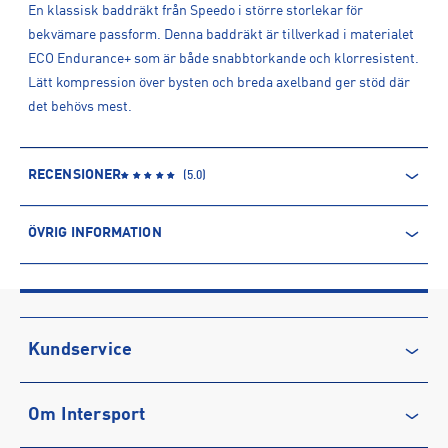
En klassisk baddräkt från Speedo i större storlekar för
bekvämare passform. Denna baddräkt är tillverkad i materialet
ECO Endurance+ som är både snabbtorkande och klorresistent.
Lätt kompression över bysten och breda axelband ger stöd där
det behövs mest.
RECENSIONER
(
5.0
)
ÖVRIG INFORMATION
ARTIKELINFORMATION
Produktnummer: 1576149
Leverantörens produktnummer: 8-003933
Artikelnummer: 157614901-BLACK
Kundservice
Sporter:
Simning
Kontakta oss
Tillverkare
:
Speedo International Limited.
Om Intersport
Vanliga frågor & svar
Tillverkaradress
:
Speedo House, Enterprise Way, NG2 Business