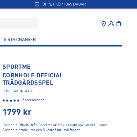
ÖPPET KÖP I 365 DAGAR
SISTA CHANSEN
SPORTME
CORNHOLE OFFICIAL
TRÄDGÅRDSSPEL
Herr, Dam, Barn
2 recensioner
1799
kr
Cornhole Official från SportMe är ett klassiskt spel med fullstort
Cornhole bräde i trä och 8 kastpåsar i två färger.