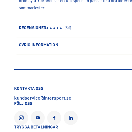
bromsyta. Cornhole är ett kul spel som passar lika bra för erf
sommarfester.
RECENSIONER
(
5.0
)
ÖVRIG INFORMATION
ARTIKELINFORMATION
Produktnummer: 1593669
Leverantörens produktnummer: 4621
Artikelnummer: 159366901-Multi
Sporter:
Lek & Spel
KONTAKTA OSS
Tillverkare
:
SportMe AB
kundservice@intersport.se
Tillverkaradress
:
Servicegatan 19, 931 76, Skellefteå, SE
FÖLJ OSS
Kontakt tillverkare
:
info@sportme.se
TRYGGA BETALNINGAR