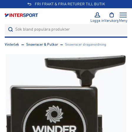
FRI FRAKT & FRIA RETURER TILL BUTIK
Logga in
Varukorg
Meny
Vinterlek
Snowracer & Pulkor
Snowracer draganordning