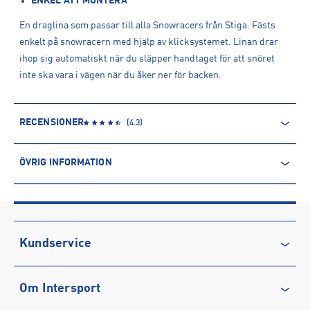
ENKEL ATT MONTERA
En draglina som passar till alla Snowracers från Stiga. Fästs
enkelt på snowracern med hjälp av klicksystemet. Linan drar
ihop sig automatiskt när du släpper handtaget för att snöret
inte ska vara i vägen när du åker ner för backen.
RECENSIONER
(
4.3
)
ÖVRIG INFORMATION
ARTIKELINFORMATION
Produktnummer: 727279
Leverantörens produktnummer: 4231-9016-01
Artikelnummer: 72727901-Black
Kundservice
Sporter:
Lek & Spel
Kontakta oss
Tillverkare
:
Stiga Sports AB
Om Intersport
Vanliga frågor & svar
Tillverkaradress
:
Tång Lindströms Väg 7-9, 631 08, Eskilstuna