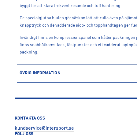
byggt för att klara frekvent resande och tuff hantering.
De specialgjutna hjulen gör väskan lätt att rulla även på ojäm
knapptryck och de vadderade sido- och topphandtagen ger fler
Invändigt finns en kompressionspanel som håller packningen på
finns snabbåtkomstfack, fästpunkter och ett vadderat laptopfac
packning.
ÖVRIG INFORMATION
ARTIKELINFORMATION
Produktnummer: 1618510
Leverantörens produktnummer: NF0A87GB
Artikelnummer: 161851002-TNF Black-TNF White-NPF
Sporter:
Outdoor
KONTAKTA OSS
Tillverkare
:
VF Europe B.V.
kundservice@intersport.se
Tillverkaradress
:
Link 1, Posthofbrug 2-4, 2600, Antwerpen, B
FÖLJ OSS