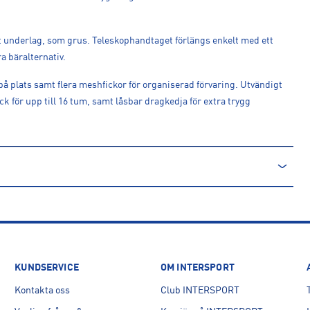
nt underlag, som grus. Teleskophandtaget förlängs enkelt med ett
a bäralternativ.
 plats samt flera meshfickor för organiserad förvaring. Utvändigt
k för upp till 16 tum, samt låsbar dragkedja för extra trygg
KUNDSERVICE
OM INTERSPORT
Kontakta oss
Club INTERSPORT
E