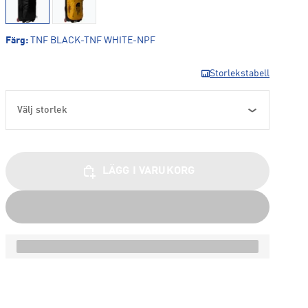
Färg
:
TNF BLACK-TNF WHITE-NPF
Storlekstabell
Välj storlek
LÄGG I VARUKORG