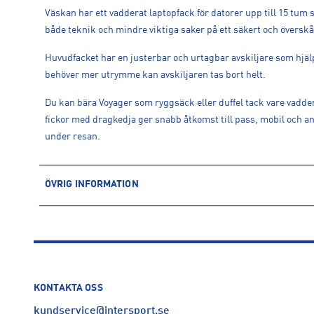
Väskan har ett vadderat laptopfack för datorer upp till 15 tum 
både teknik och mindre viktiga saker på ett säkert och överskåd
Huvudfacket har en justerbar och urtagbar avskiljare som hjäl
behöver mer utrymme kan avskiljaren tas bort helt.
Du kan bära Voyager som ryggsäck eller duffel tack vare vad
fickor med dragkedja ger snabb åtkomst till pass, mobil och an
under resan.
ÖVRIG INFORMATION
ARTIKELINFORMATION
Produktnummer: 1618505
Leverantörens produktnummer: NF0A52RQ
Artikelnummer: 161850501-TNF BLACK/ASPHALT GREY
Sporter:
Outdoor
KONTAKTA OSS
Tillverkare
:
VF Europe B.V.
kundservice@intersport.se