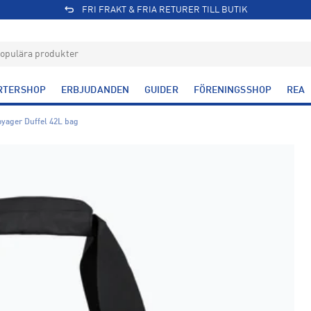
FRI FRAKT & FRIA RETURER TILL BUTIK
RTERSHOP
ERBJUDANDEN
GUIDER
FÖRENINGSSHOP
REA
yager Duffel 42L bag