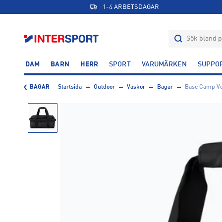
1-4 ARBETSDAGAR
DAM
BARN
HERR
SPORT
VARUMÄRKEN
SUPPO
BAGAR
Startsida
Outdoor
Väskor
Bagar
Base Camp Vo