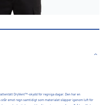
vattentätt DryVent™-skydd för regniga dagar. Den har en
tår emot regn samtidigt som materialet släpper igenom luft för