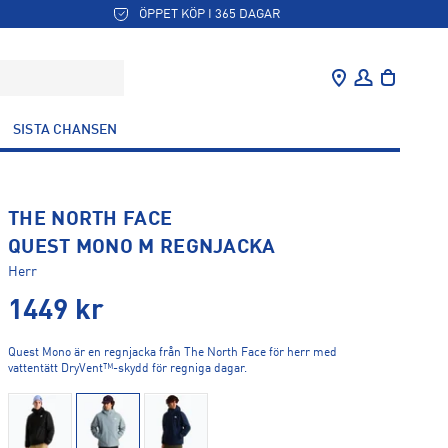
ÖPPET KÖP I 365 DAGAR
SISTA CHANSEN
THE NORTH FACE
QUEST MONO M REGNJACKA
Herr
1449
kr
Quest Mono är en regnjacka från The North Face för herr med
vattentätt DryVent™-skydd för regniga dagar.