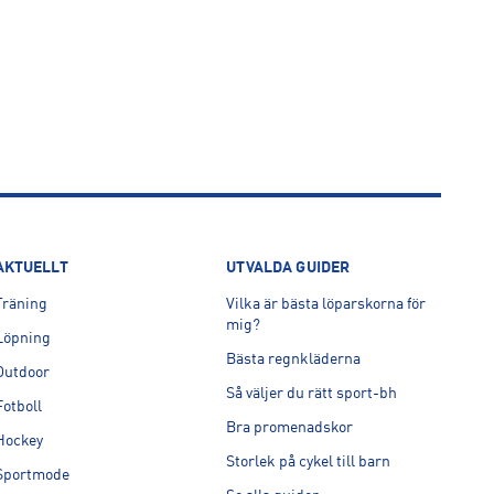
AKTUELLT
UTVALDA GUIDER
Träning
Vilka är bästa löparskorna för
mig?
Löpning
Bästa regnkläderna
Outdoor
Så väljer du rätt sport-bh
Fotboll
Bra promenadskor
Hockey
Storlek på cykel till barn
Sportmode