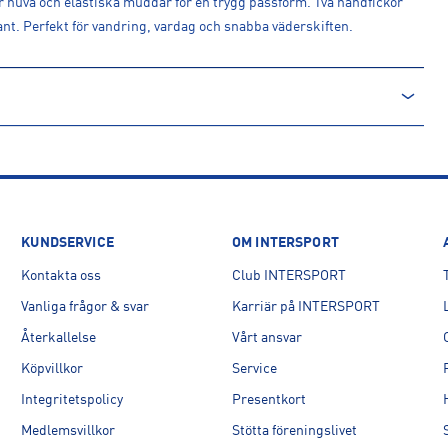
r huva och elastiska muddar för en trygg passform. Två handfickor
t. Perfekt för vandring, vardag och snabba väderskiften.
KUNDSERVICE
OM INTERSPORT
Kontakta oss
Club INTERSPORT
E
Vanliga frågor & svar
Karriär på INTERSPORT
-section/contact-us
Återkallelse
Vårt ansvar
Köpvillkor
Service
Integritetspolicy
Presentkort
Medlemsvillkor
Stötta föreningslivet