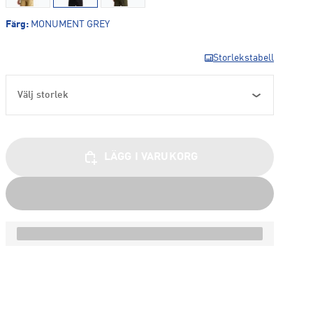
Färg
:
MONUMENT GREY
Storlekstabell
Välj storlek
LÄGG I VARUKORG