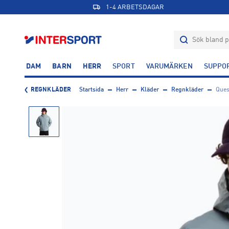
1-4 ARBETSDAGAR
DAM
BARN
HERR
SPORT
VARUMÄRKEN
SUPPO
REGNKLÄDER
Startsida
Herr
Kläder
Regnkläder
Ques