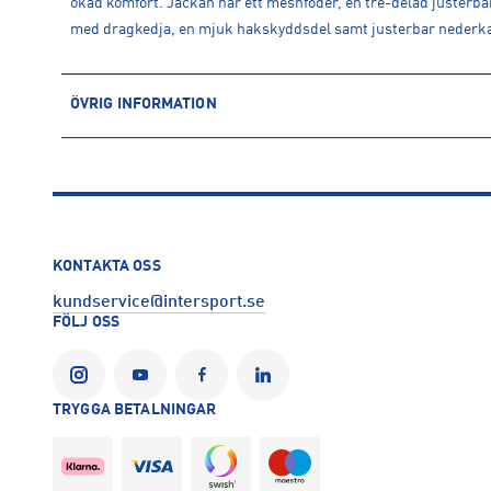
ökad komfort. Jackan har ett meshfoder, en tre-delad justerba
med dragkedja, en mjuk hakskyddsdel samt justerbar nederkan
ÖVRIG INFORMATION
ARTIKELINFORMATION
Produktnummer: 1616048
Leverantörens produktnummer: NF0A8G0R
Artikelnummer: 161604802-MONUMENT GREY
Sporter:
Outdoor
KONTAKTA OSS
Tillverkare
:
VF Europe B.V.
kundservice@intersport.se
Tillverkaradress
:
Link 1, Posthofbrug 2-4, 2600, Antwerpen, B
FÖLJ OSS
Kontakt tillverkare
:
https://www.thenorthface.com/sv-se/help
TRYGGA BETALNINGAR