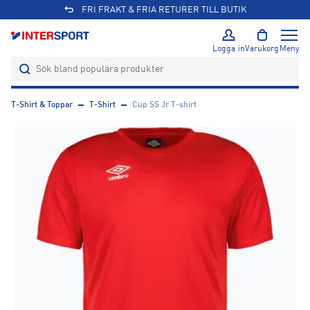
FRI FRAKT & FRIA RETURER TILL BUTIK
Logga in
Varukorg
Meny
T-Shirt & Toppar
T-Shirt
Cup SS Jr T-shirt