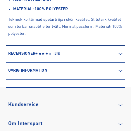
MATERIAL: 100% POLYESTER
Teknisk kortärmad spelartröja i skön kvalitet. Slitstark kvalitet
som torkar snabbt efter tvätt. Normal passform. Material: 100%
polyester.
RECENSIONER
(
3.8
)
ÖVRIG INFORMATION
ARTIKELINFORMATION
Produktnummer: 1538333
Leverantörens produktnummer: 231006J
Artikelnummer: 153833305-Röd
Kundservice
Tillverkare
:
Scantrade Scandinavia AB
Kontakta oss
Tillverkaradress
:
Dalstigen 6 Fotåsen, 523 45, Ulricehamn, SE
Om Intersport
Vanliga frågor & svar
Kontakt tillverkare
:
https://scantrade.se/