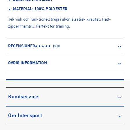
MATERIAL: 100% POLYESTER
Teknisk och funktionell tröja i skön elastisk kvalitet. Half-
zipper framtill. Perfekt för träning.
RECENSIONER
(
5.0
)
ÖVRIG INFORMATION
ARTIKELINFORMATION
Produktnummer: 1538312
Leverantörens produktnummer: 231000A
Artikelnummer: 153831202-Grön
Kundservice
Tillverkare
:
Scantrade Scandinavia AB
Kontakta oss
Tillverkaradress
:
Dalstigen 6 Fotåsen, 523 45, Ulricehamn, SE
Om Intersport
Vanliga frågor & svar
Kontakt tillverkare
:
https://scantrade.se/
Återkallelse
Club INTERSPORT